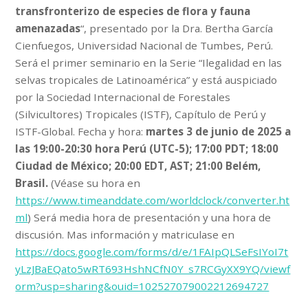
transfronterizo de especies de flora y fauna
amenazadas
“, presentado por la Dra. Bertha García
Cienfuegos, Universidad Nacional de Tumbes, Perú.
Será el primer seminario en la Serie “Ilegalidad en las
selvas tropicales de Latinoamérica” y está auspiciado
por la Sociedad Internacional de Forestales
(Silvicultores) Tropicales (ISTF), Capítulo de Perú y
ISTF-Global. Fecha y hora:
martes 3 de junio de 2025 a
las 19:00-20:30 hora Perú (UTC-5); 17:00 PDT; 18:00
Ciudad de México; 20:00 EDT, AST; 21:00 Belém,
Brasil.
(Véase su hora en
https://www.timeanddate.com/worldclock/converter.ht
ml
) Será media hora de presentación y una hora de
discusión. Mas información y matriculase en
https://docs.google.com/forms/d/e/1FAIpQLSeFsIYoI7t
yLzJBaEQato5wRT693HshNCfN0Y_s7RCGyXX9YQ/viewf
orm?usp=sharing&ouid=102527079002212694727